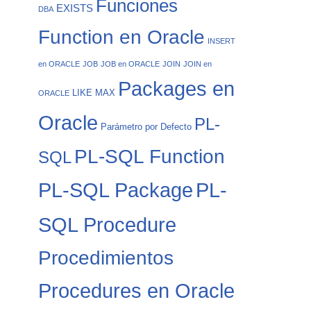
Funciones
EXISTS
DBA
Function en Oracle
INSERT
en ORACLE
JOB
JOB en ORACLE
JOIN
JOIN en
Packages en
LIKE
MAX
ORACLE
Oracle
PL-
Parámetro por Defecto
PL-SQL Function
SQL
PL-
PL-SQL Package
SQL Procedure
Procedimientos
Procedures en Oracle