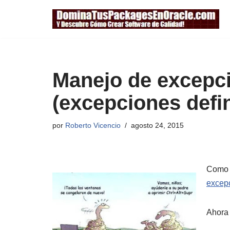
Saltar
al
contenido
Manejo de excepc
(excepciones defin
por
Roberto Vicencio
agosto 24, 2015
Como 
excep
Ahora 