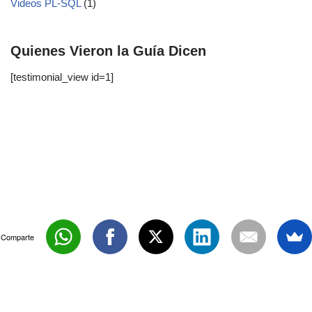
Videos PL-SQL
(1)
Quienes Vieron la Guía Dicen
[testimonial_view id=1]
Comparte
Neve
| Funciona gracias a
WordPress
©Copyright 2011 - 2026 | DominaTusPackagesEn0racle.com |
Todos los Derechos Reservados.
Política de Privacidad
|
Aviso Legal