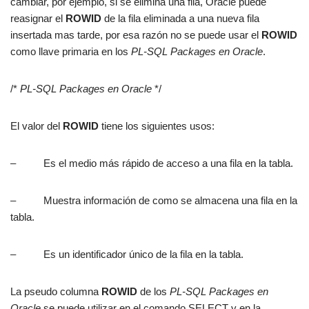
cambiar, por ejemplo, si se elimina una fila, Oracle puede
reasignar el
ROWID
de la fila eliminada a una nueva fila
insertada mas tarde, por esa razón no se puede usar el
ROWID
como llave primaria en los
PL-SQL Packages en Oracle
.
/*
PL-SQL Packages en Oracle
*/
El valor del
ROWID
tiene los siguientes usos:
– Es el medio más rápido de acceso a una fila en la tabla.
– Muestra información de como se almacena una fila en la
tabla.
– Es un identificador único de la fila en la tabla.
La pseudo columna
ROWID
de los
PL-SQL Packages en
Oracle
se puede utilizar en el comando SELECT y en la