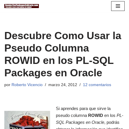
Saltar
al
contenido
Descubre Como Usar la
Pseudo Columna
ROWID en los PL-SQL
Packages en Oracle
por
Roberto Vicencio
marzo 24, 2012
12 comentarios
Si aprendes para que sirve la
pseudo columna
ROWID
en los
PL-
SQL Packages en Oracle
, podrás