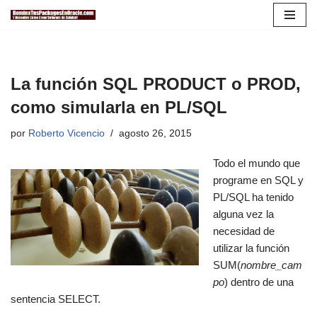
Saltar
al
contenido
La función SQL PRODUCT o PROD,
como simularla en PL/SQL
por
Roberto Vicencio
agosto 26, 2015
Todo el mundo qu
e
programe en SQL y
PL/SQL ha tenido
alguna vez la
necesidad de
utilizar la función
SUM(
nombre_cam
po
) dentro de una
sentencia SELECT.