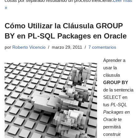
cosas por separado resultando un proceso ineficiente.
Leer más
»
Cómo Utilizar la Cláusula GROUP
BY en PL-SQL Packages en Oracle
por
Roberto Vicencio
marzo 29, 2011
7 comentarios
Aprender a
usar la
cláusula
GROUP BY
de la sentencia
SELECT en
tus
PL-SQL
Packages en
Oracle
te
permitirá
construir