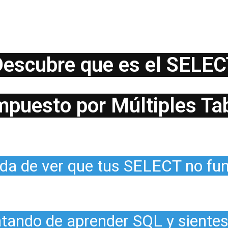
escubre que es el SELE
puesto por Múltiples Ta
da de ver que tus SELECT no fu
atando de aprender SQL y siente