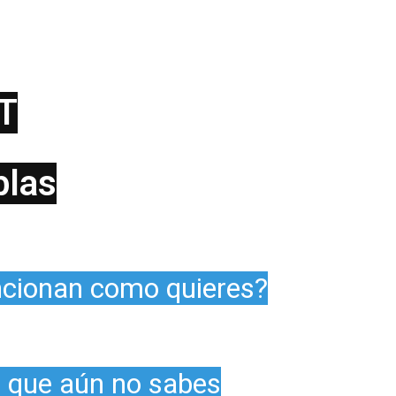
CT
blas
ncionan como quieres?
s que aún no sabes